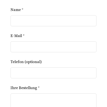
Lass
Name
*
dieses
Feld
leer
E-Mail
*
Telefon
(optional)
Ihre Bestellung
*